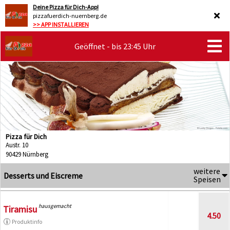
Deine Pizza für Dich-App!
pizzafuerdich-nuernberg.de
>> APP INSTALLIEREN
Geöffnet - bis 23:45 Uhr
Pizza für Dich
Austr. 10
90429 Nürnberg
weitere
Desserts und Eiscreme
Speisen
hausgemacht
Tiramisu
4.50
Produktinfo