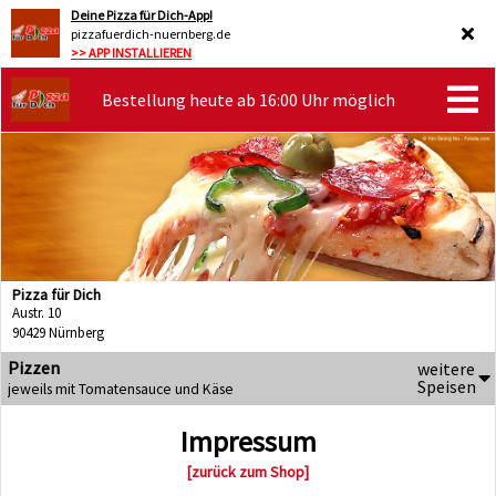
Deine Pizza für Dich-App!
pizzafuerdich-nuernberg.de
>> APP INSTALLIEREN
Bestellung heute ab 16:00 Uhr möglich
Pizza für Dich
Austr. 10
90429 Nürnberg
Pizzen
weitere
Speisen
jeweils mit Tomatensauce und Käse
Impressum
[zurück zum Shop]